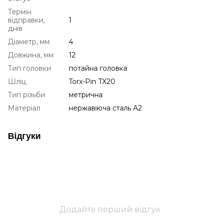
Термін
відправки,
1
днів
Діаметр, мм
4
Довжина, мм
12
Тип головки
потайна головка
Шліц
Torx-Pin TX20
Тип різьби
метрична
Матеріал
нержавіюча сталь A2
Відгуки
Додайте перший відгук