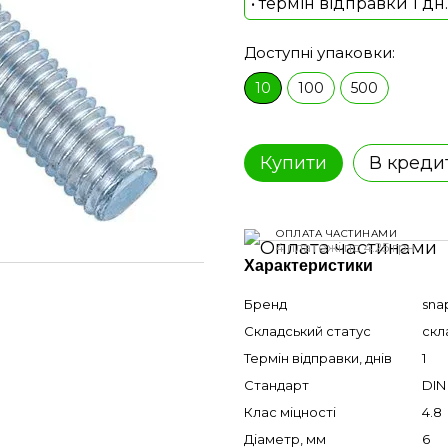
• термін відправки 1 дн.
Доступні упаковки:
10
100
500
Купити
В креди
ОПЛАТА ЧАСТИНАМИ
4 платежі по 4.25 грн
Характеристики
Бренд
sna
Складський статус
скл
Термін відправки, днів
1
Стандарт
DIN
Клас міцності
4.8
Діаметр, мм
6