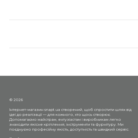
© 2026
Інтернет-магазин snapt.ua створений, щоб спростити шлях від
ідеї до реалізації — для кожного, хто щось створює.
Допомагаємо майстрам, ентузіастам і виробникам легко
знаходити якісне кріплення, інструменти та фурнітуру. Ми
поєднуємо професійну якість, доступність та швидкий сервіс.