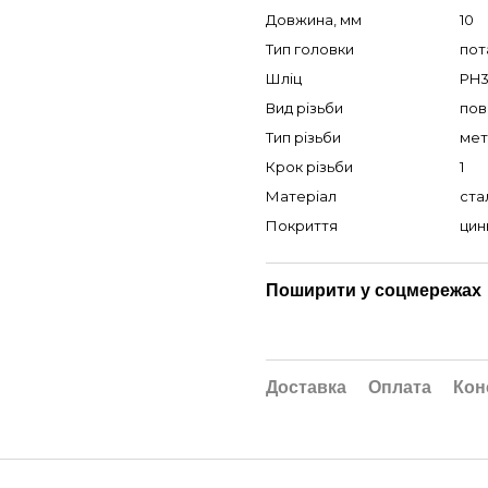
Довжина, мм
10
Тип головки
пот
Шліц
PH
Вид різьби
пов
Тип різьби
мет
Крок різьби
1
Матеріал
ста
Покриття
цин
Поширити у соцмережах
Доставка
Оплата
Кон