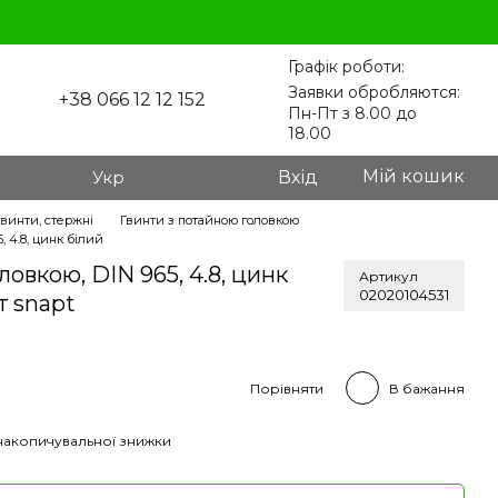
Графік роботи:
Заявки обробляются:
+38 066 12 12 152
Пн-Пт з 8.00 до
18.00
Мій кошик
Укр
Вхід
гвинти, стержні
Гвинти з потайною головкою
, 4.8, цинк білий
ловкою, DIN 965, 4.8, цинк
Артикул
02020104531
т snapt
Порівняти
В бажання
накопичувальної знижки