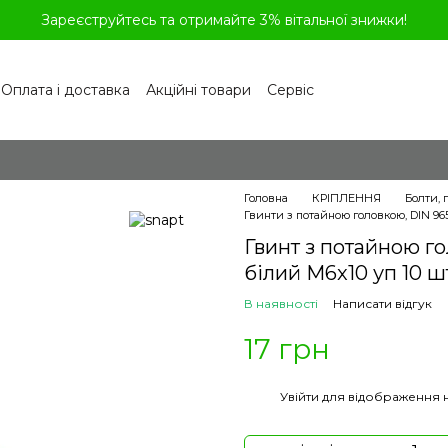
Зареєструйтесь та отримайте 3% вітальної знижки!
Оплата і доставка
Акційні товари
Сервіс
рограма лояльності
Обмін та повернення
літика конфіденційності
Відгуки про магазин
віді
Головна
КРІПЛЕННЯ
Болти, 
Гвинти з потайною головкою, DIN 965
Гвинт з потайною го
білий M6x10 уп 10 ш
В наявності
Написати відгук
17 грн
%
Увійти
для відображення 