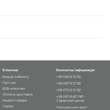
Клієнтам
Контактна інформація
Вхід до кабінету
+38 066 12 12 152
Про нас
+38 067 12 12 152
B2B-клієнтам
+38 073 12 12 152
Оплата і доставка
+38 067 61 87 787 -
Акційні товари
Сервісний центр
Сервіс
Передзвонити вам?