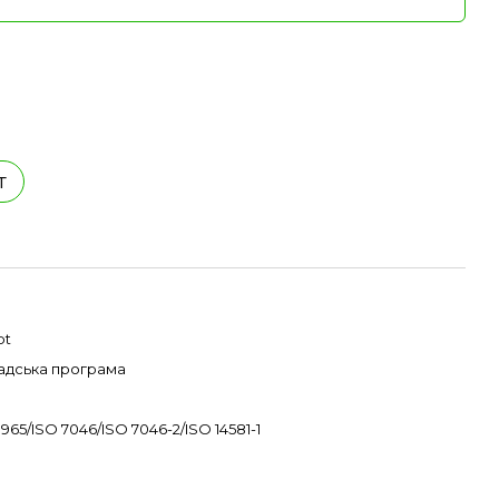
т
pt
адська програма
 965/ISO 7046/ISO 7046-2/ISO 14581-1