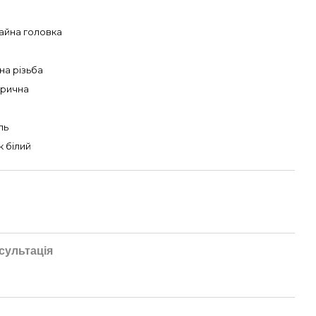
айна головка
3
на різьба
рична
ль
к білий
сультація