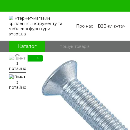
Перейти к основному контенту
Про нас
B2B-клієнтам
Контакти
Бренди
П
Угода користувача
По
Блог
Питання та відпо
Каталог
4