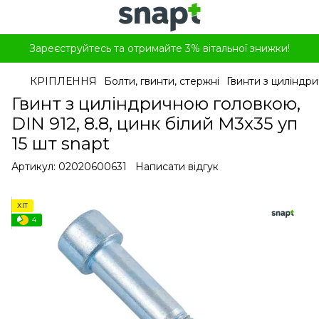
Зареєструйтесь та отримайте 3% вітальної знижки!
КРІПЛЕННЯ
Болти, гвинти, стержні
Гвинти з циліндр
Гвинт з циліндричною головкою,
DIN 912, 8.8, цинк білий M3x35 уп
15 шт snapt
Артикул:
02020600631
Написати відгук
ХІТ
4