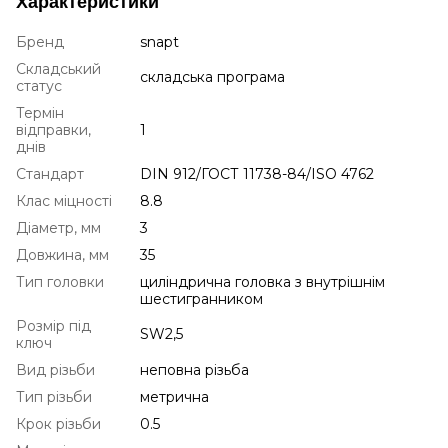
Характеристики
Бренд
snapt
Складський
складська програма
статус
Термін
відправки,
1
днів
Стандарт
DIN 912/ГОСТ 11738-84/ISO 4762
Клас міцності
8.8
Діаметр, мм
3
Довжина, мм
35
Тип головки
циліндрична головка з внутрішнім
шестигранником
Розмір під
SW2,5
ключ
Вид різьби
неповна різьба
Тип різьби
метрична
Крок різьби
0.5