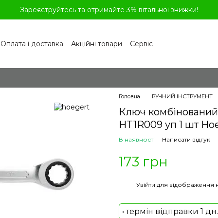
Зареєструйтесь та отримайте 3% вітальної знижки!
Оплата і доставка
Акційні товари
Сервіс
рограма лояльності
Обмін та повернення
літика конфіденційності
Відгуки про магазин
віді
Головна
РУЧНИЙ ІНСТРУМЕНТ
Ключ комбінований з
HT1R009 уп 1 шт Ho
В наявності
Написати відгук
173 грн
%
Увійти
для відображення 
• термін відправки 1 дн.