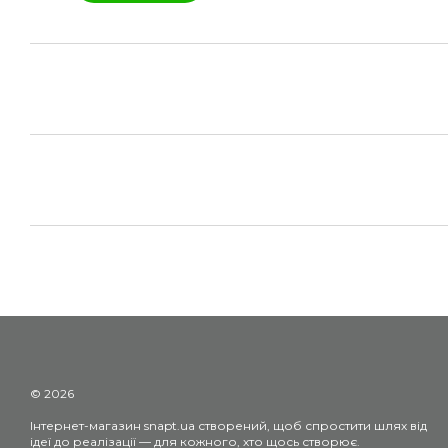
© 2026
Інтернет-магазин snapt.ua створений, щоб спростити шлях від
ідеї до реалізації — для кожного, хто щось створює.