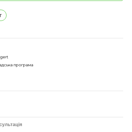
т
gert
адська програма
сультація