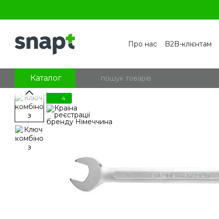
Перейти к основному контенту
Про нас
B2B-клієнтам
Контакти
Бренди
П
Угода користувача
По
Блог
Питання та відпо
Каталог
4