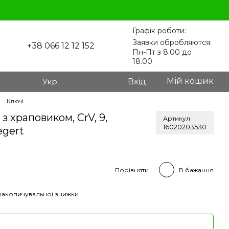
Графік роботи:
Заявки обробляются:
+38 066 12 12 152
Пн-Пт з 8.00 до
18.00
Мій кошик
Укр
Вхід
Ключі
 храповиком, CrV, 9,
Артикул
16020203530
egert
Порівняти
В бажання
накопичувальної знижки