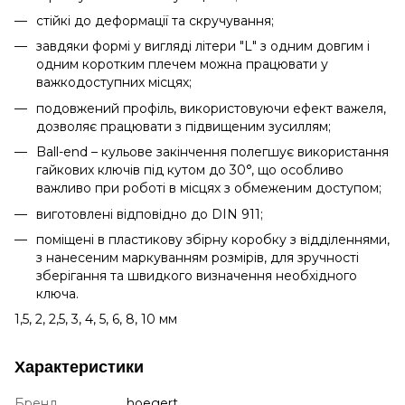
стійкі до деформації та скручування;
завдяки формі у вигляді літери "L" з одним довгим і
одним коротким плечем можна працювати у
важкодоступних місцях;
подовжений профіль, використовуючи ефект важеля,
дозволяє працювати з підвищеним зусиллям;
Ball-end – кульове закінчення полегшує використання
гайкових ключів під кутом до 30°, що особливо
важливо при роботі в місцях з обмеженим доступом;
виготовлені відповідно до DIN 911;
поміщені в пластикову збірну коробку з відділеннями,
з нанесеним маркуванням розмірів, для зручності
зберігання та швидкого визначення необхідного
ключа.
1,5, 2, 2,5, 3, 4, 5, 6, 8, 10 мм
Характеристики
Бренд
hoegert