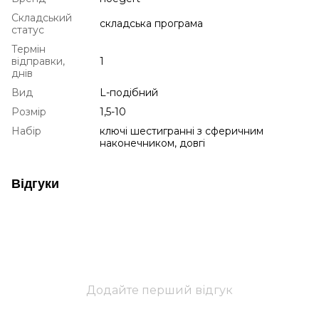
Складський
складська програма
статус
Термін
відправки,
1
днів
Вид
L-подібний
Розмір
1,5-10
Набір
ключі шестигранні з сферичним
наконечником, довгі
Відгуки
Додайте перший відгук