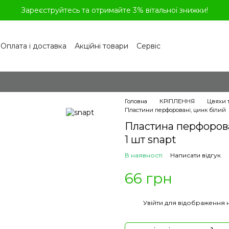
Зареєструйтесь та отримайте 3% вітальної знижки!
Оплата і доставка
Акційні товари
Сервіс
рограма лояльності
Обмін та повернення
літика конфіденційності
Відгуки про магазин
віді
Головна
КРІПЛЕННЯ
Цвяхи т
Пластини перфоровані, цинк білий
Пластина перфорова
1 шт snapt
В наявності
Написати відгук
66 грн
%
Увійти
для відображення 