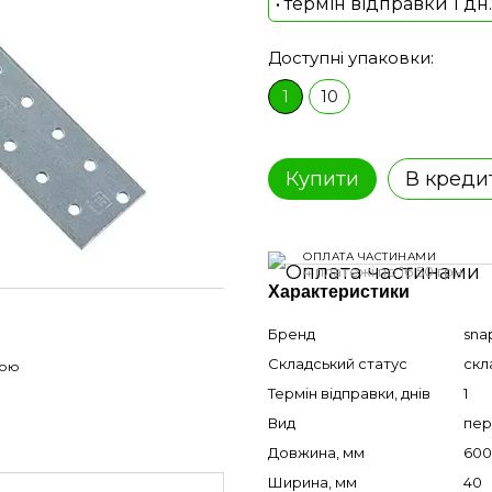
• термін відправки 1 дн.
Доступні упаковки:
1
10
Купити
В креди
ОПЛАТА ЧАСТИНАМИ
4 платежі по 16.50 грн
Характеристики
Бренд
sna
Складський статус
скл
гою
Термін відправки, днів
1
Вид
пер
Довжина, мм
600
Ширина, мм
40