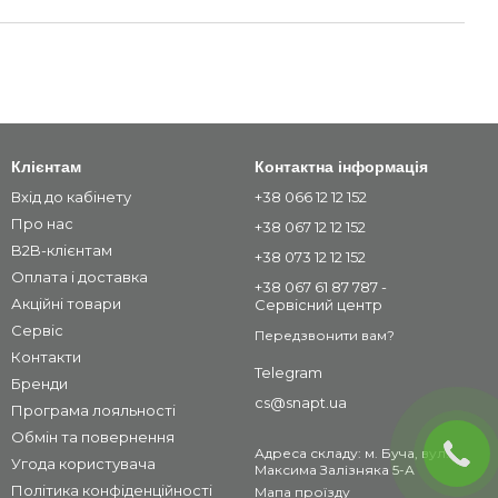
Клієнтам
Контактна інформація
Вхід до кабінету
+38 066 12 12 152
Про нас
+38 067 12 12 152
B2B-клієнтам
+38 073 12 12 152
Оплата і доставка
+38 067 61 87 787 -
Акційні товари
Сервісний центр
Сервіс
Передзвонити вам?
Контакти
Telegram
Бренди
cs@snapt.ua
Програма лояльності
Обмін та повернення
Адреса складу: м. Буча, вул.
Угода користувача
Максима Залізняка 5-А
Політика конфіденційності
Мапа проїзду