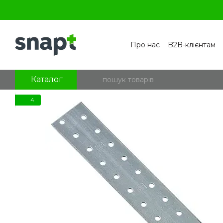
Перейти к основному контенту
Про нас
B2B-клієнтам
Контакти
Бренди
П
Угода користувача
По
Блог
Питання та відпо
Каталог
4