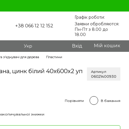
Графік роботи:
Заявки обробляются:
+38 066 12 12 152
Пн-Пт з 8.00 до
18.00
Мій кошик
Укр
Вхід
а з'єднувачі для дерева
Пластини
на, цинк білий 40x600x2 уп
Артикул
06021400930
Порівняти
В бажання
накопичувальної знижки