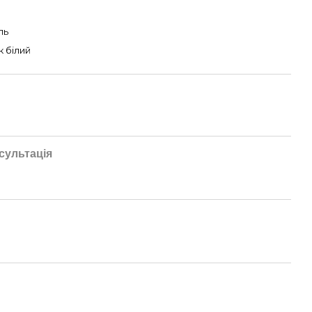
ль
к білий
сультація