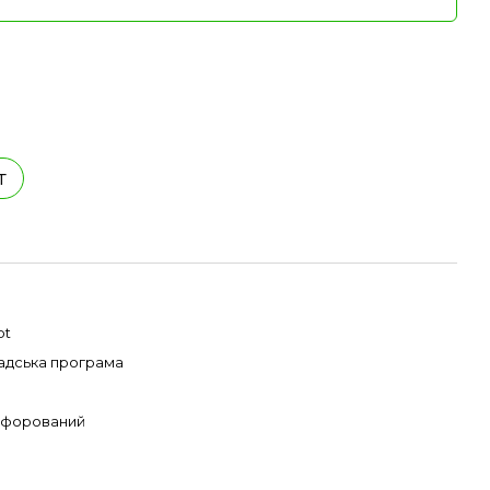
т
pt
адська програма
форований