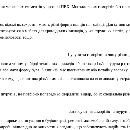
ння металевих елементів у профілі ПВХ. Монтаж таких саморізів без поп
ж відомі як секретні, мають різні форми шліців на голівці. Для їх монта
тосовуються в меблях для громадських закладів, у конструкціях ліфтів, у
ромисловості тощо.
Шурупи та саморізи: в чому різниц
ловним чином у збірці технічних приладів. Гвинтова
р
ізьба
шурупа р
озт
а
або мати форму бура.
З
азвичай має шестигранну або потайну головку.
 в тому,
що
гвинтова
р
ізьба
саморіза р
озташована на всю довжину ст
е
р
д шурупів, не потрібно попередньо свердлити відвір, бо їх спеціальна різ
З
астосування
саморізів та
шурупі
ь широке застосування в будівництві, ремонті, автомобільній галузі, меб
вироби відповідно до конкретних завдань
, що забезпечують надійність і 