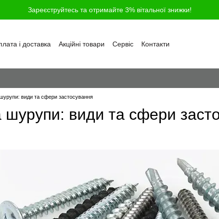
Зареєструйтесь та отримайте 3% вітальної знижки!
лата і доставка
Акційні товари
Сервіс
Контакти
ності
Обмін та повернення
Угода користувача
і
Відгуки про магазин
Блог
Питання та відповіді
 шурупи: види та сфери застосування
а шурупи: види та сфери заст