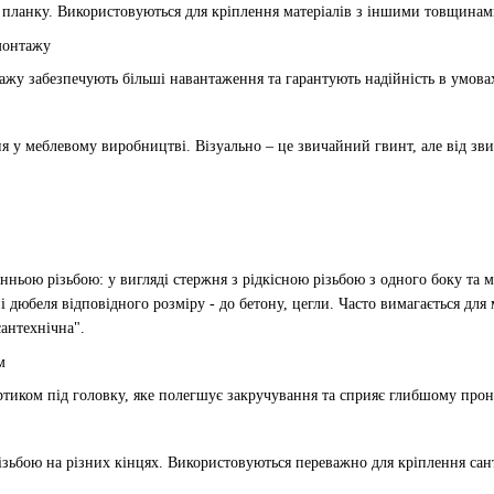
планку. Використовуються для кріплення матеріалів з іншими товщинами
монтажу
у забезпечують більші навантаження та гарантують надійність в умовах
я у меблевому виробництві. Візуально – це звичайний гвинт, але від зв
нньою різьбою: у вигляді стержня з рідкісною різьбою з одного боку та м
і дюбеля відповідного розміру - до бетону, цегли. Часто вимагається дл
антехнічна".
м
ртиком під головку, яке полегшує закручування та сприяє глибшому про
зьбою на різних кінцях. Використовуються переважно для кріплення сант