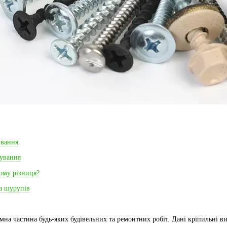
ування
сування
ому різниця?
та шурупів
мна частина будь-яких будівельних та ремонтних робіт. Дані кріпильні в