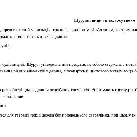
види та застосування
Шурупи:
, представлений у вигляді стержня із зовнішнім різьбленням, гострим н
іалі та створювати міцне з'єднання.
рупів:
у будівництві. Шуруп універсальний представляє собою стержень з пот
днання різних елементів з дерева, гіпсокартону, листового металу тощо б
о розроблені для з'єднання дерев'яних елементів. Вони мають гостру різь
в'яній основі.
ини
ся для твердих порід дерева без попереднього свердління, при цьому їх к