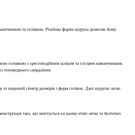
аконечником та голівкою. Різьбова форма шурупа дозволяє йому
айною головкою з хрестоподібним шліцом та гострим наконечником.
ез попереднього свердління.
бу та широкий спектр розмірів і форм голівок. Дані шурупи легко
онструкція така, що монтується на цьому етапі легко та безпечно