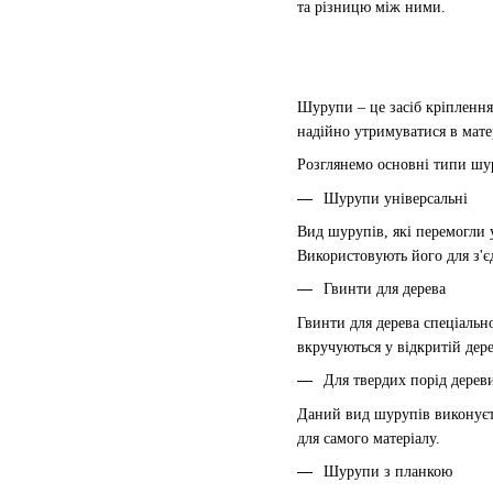
та різницю між ними.
Шурупи – це засіб кріплення
надійно утримуватися в матер
Розглянемо основні типи шу
Шурупи універсальні
Вид шурупів, які перемогли 
Використовують його для з'є
Гвинти для дерева
Гвинти для дерева спеціальн
вкручуються у відкритій дере
Для твердих порід дерев
Даний вид шурупів виконуєть
для самого матеріалу.
Шурупи з планкою