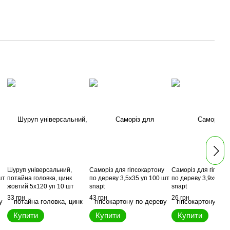
Шуруп універсальний,
Саморіз для гіпсокартону
Саморіз для гіпсок
шт
потайна головка, цинк
по дереву 3,5x35 уп 100 шт
по дереву 3,9x65 уп
жовтий 5x120 уп 10 шт
snapt
snapt
snapt
33 грн
43 грн
26 грн
Купити
Купити
Купити