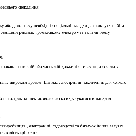
ереднього свердління.
жу або демонтажу необхідні спеціальні насадки для викрутки - біта
 зовнішній рекламі, громадському електро - та залізничному
я?
ашована на повній або частковій довжині ст
е
ржня
, а ф
орма
к
жня
із
широким кроком.
Він має з
агострений
н
аконечник
для легкого
ьба з гострим кінцем дозволяє легко вкручуватися в матеріал.
в
левиробництві, електроніці, садоводстві та багатьох інших
галузях
.
тривалість кріплення.