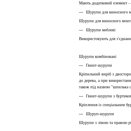
Мають додатковий елемент – 
Шурупи для виносного 
Шурупи для виносного монтаж
Шурупи меблеві
Використовують для з'єднанн
Шурупи комбіновані
Гвинт-шурупи
Кріпильний виріб з двосторо
до дерева, а при використанн
також під назвою "шпилька с
Гвинт-шурупи з буртико
Кріплення із спеціальним бу
Шуруп-шурупи
Шурупи з лівою та правою рі