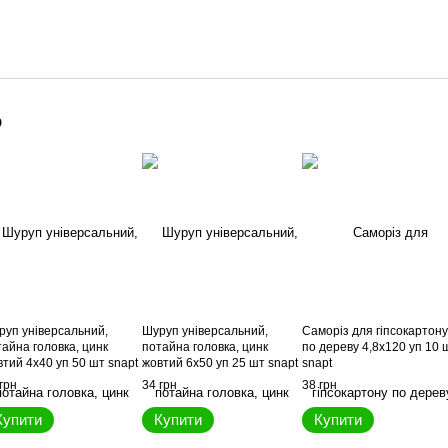
о
руп універсальний,
Шуруп універсальний,
Саморіз для гіпсокартону
айна головка, цинк
потайна головка, цинк
по дереву 4,8x120 уп 10 
тий 4x40 уп 50 шт snapt
жовтий 6x50 уп 25 шт snapt
snapt
грн
34 грн
38 грн
Купити
Купити
Купити