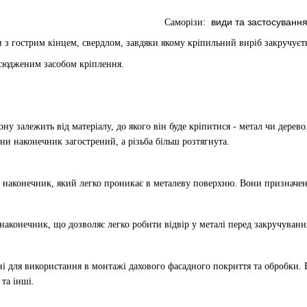
види та застосуванн
Саморізи:
и з гострим кінцем, свердлом, завдяки якому кріпильний виріб закручуєт
сюдженим засобом кріплення.
ону залежить від матеріалу, до якого він буде кріпитися - метал чи дере
вини наконечник загострений, а різьба більш розтягнута.
 наконечник, який легко проникає в металеву поверхню. Вони призначені
наконечник, що дозволяє легко робити відвір у металі перед закручуванн
і для використання в монтажі дахового фасадного покриття та обробки. В
та інші.