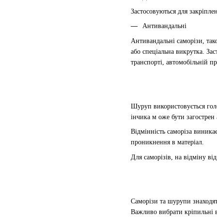
Застосовуються для закріпле
Антивандальні
Антивандальні саморізи, тако
або спеціальна викрутка. Зас
транспорті, автомобільній п
Шуруп
використовується го
інчика
м
оже бути загострен
Відмінність
саморіза
виникає
проникнення в матеріал.
Для саморізів, на відміну ві
Саморізи та ш
урупи знаходят
Важливо вибрати
кріпильні 