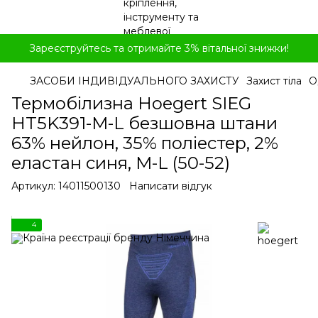
Зареєструйтесь та отримайте 3% вітальної знижки!
ЗАСОБИ ІНДИВІДУАЛЬНОГО ЗАХИСТУ
Захист тіла
О
Термобілизна Hoegert SIEG
HT5K391-M-L безшовна штани
63% нейлон, 35% поліестер, 2%
еластан синя, M-L (50-52)
Артикул:
14011500130
Написати відгук
4