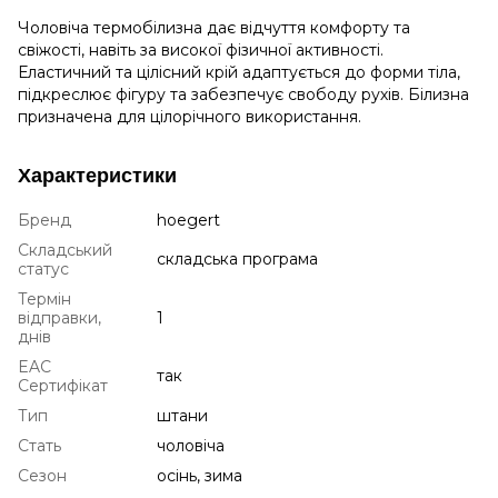
Чоловіча термобілизна дає відчуття комфорту та
свіжості, навіть за високої фізичної активності.
Еластичний та цілісний крій адаптується до форми тіла,
підкреслює фігуру та забезпечує свободу рухів.
Білизна
призначена для цілорічного використання.
Характеристики
Бренд
hoegert
Складський
складська програма
статус
Термін
відправки,
1
днів
EAC
так
Сертифікат
Тип
штани
Стать
чоловіча
Сезон
осінь, зима