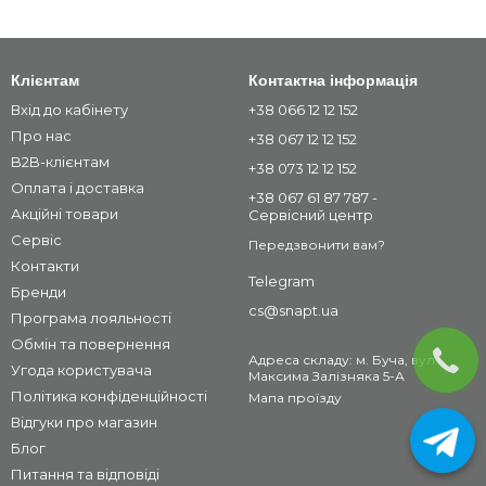
Клієнтам
Контактна інформація
Вхід до кабінету
+38 066 12 12 152
Про нас
+38 067 12 12 152
B2B-клієнтам
+38 073 12 12 152
Оплата і доставка
+38 067 61 87 787 -
Акційні товари
Сервісний центр
Сервіс
Передзвонити вам?
Контакти
Telegram
Бренди
cs@snapt.ua
Програма лояльності
Обмін та повернення
Адреса складу: м. Буча, вул.
Угода користувача
Максима Залізняка 5-А
Політика конфіденційності
Мапа проїзду
Відгуки про магазин
Блог
Питання та відповіді