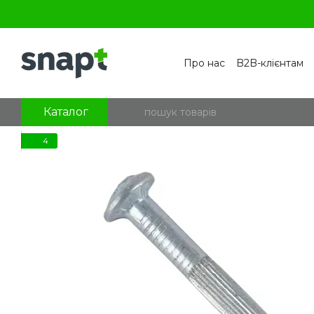
Перейти к основному контенту
Про нас
B2B-клієнтам
Контакти
Бренди
П
Угода користувача
По
Блог
Питання та відпо
Каталог
4