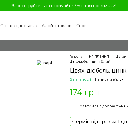
Зареєструйтесь та отримайте 3% вітальної знижки!
Оплата і доставка
Акційні товари
Сервіс
рограма лояльності
Обмін та повернення
літика конфіденційності
Відгуки про магазин
віді
Головна
КРІПЛЕННЯ
Цвяхи т
Цвях-дюбелі, цинк білий
Цвях-дюбель, цинк б
В наявності
Написати відгук
174 грн
%
Увійти
для відображення 
• термін відправки 1 дн.