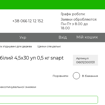
Графік роботи:
Заявки обробляются:
+38 066 12 12 152
Пн-Пт з 8.00 до
18.00
Мій кошик
Укр
Вхід
а з'єднувачі для дерева
Цвяхи спеціальні
ілий 4,5x30 уп 0,5 кг snapt
Артикул
06012300131
Порівняти
В бажання
накопичувальної знижки