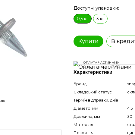
Доступні упаковки:
0,5 кг
3 кг
Купити
В креди
ОПЛАТА ЧАСТИНАМИ
4 платежі по 43.50 грн
Характеристики
Бренд
sna
Складський статус
скл
Термін відправки, днів
1
гою
Діаметр, мм
4.5
Довжина, мм
30
Матеріал
ста
Покриття
цин