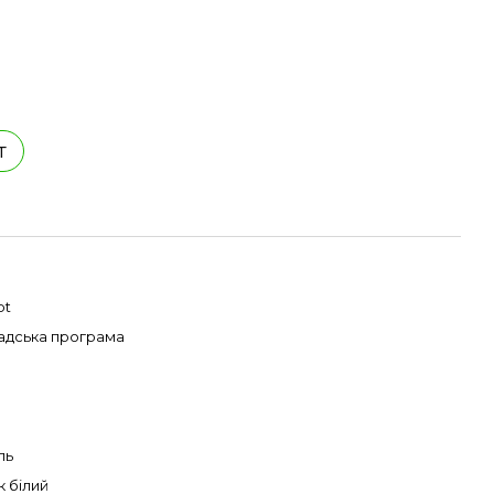
т
pt
адська програма
ль
к білий