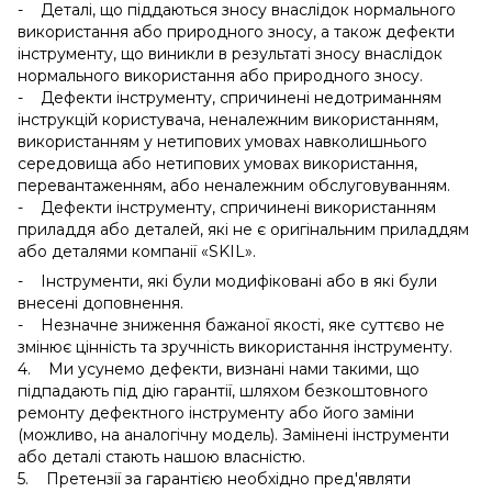
- Деталі, що піддаються зносу внаслідок нормального
використання або природного зносу, а також дефекти
інструменту, що виникли в результаті зносу внаслідок
нормального використання або природного зносу.
- Дефекти інструменту, спричинені недотриманням
інструкцій користувача, неналежним використанням,
використанням у нетипових умовах навколишнього
середовища або нетипових умовах використання,
перевантаженням, або неналежним обслуговуванням.
- Дефекти інструменту, спричинені використанням
приладдя або деталей, які не є оригінальним приладдям
або деталями компанії «SKIL».
- Інструменти, які були модифіковані або в які були
внесені доповнення.
- Незначне зниження бажаної якості, яке суттєво не
змінює цінність та зручність використання інструменту.
4. Ми усунемо дефекти, визнані нами такими, що
підпадають під дію гарантії, шляхом безкоштовного
ремонту дефектного інструменту або його заміни
(можливо, на аналогічну модель). Замінені інструменти
або деталі стають нашою власністю.
5. Претензії за гарантією необхідно пред'являти