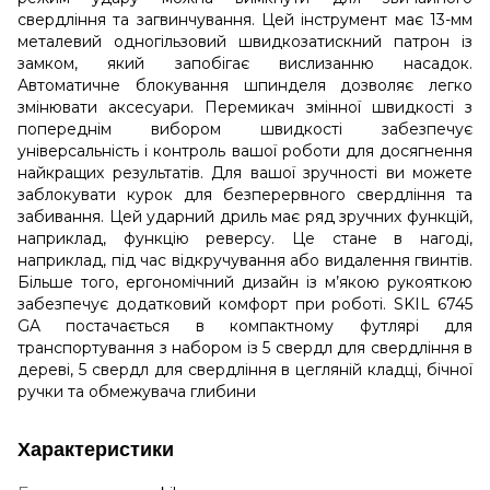
свердління та загвинчування. Цей інструмент має 13-мм
металевий одногільзовий швидкозатискний патрон із
замком, який запобігає вислизанню насадок.
Автоматичне блокування шпинделя дозволяє легко
змінювати аксесуари. Перемикач змінної швидкості з
попереднім вибором швидкості забезпечує
універсальність і контроль вашої роботи для досягнення
найкращих результатів. Для вашої зручності ви можете
заблокувати курок для безперервного свердління та
забивання. Цей ударний дриль має ряд зручних функцій,
наприклад, функцію реверсу. Це стане в нагоді,
наприклад, під час відкручування або видалення гвинтів.
Більше того, ергономічний дизайн із м’якою рукояткою
забезпечує додатковий комфорт при роботі. SKIL 6745
GA постачається в компактному футлярі для
транспортування з набором із 5 свердл для свердління в
дереві, 5 свердл для свердління в цегляній кладці, бічної
ручки та обмежувача глибини
Характеристики