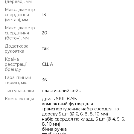
(дерево), мм
Макс. діаметр
свердління
13
(метал), мм
Макс. діаметр
свердління
20
(бетон), мм
Додаткова
так
рукоятка
Країна
реєстрації
США
бренду
Гарантійний
36
термін, міс
Тип упаковки
пластиковий кейс
Комплектація
дриль SKIL 6745
компактний футляр для
транспортування; набір свердел по
дереву 5 шт (Ø 6, 6, 8, 8, 10 мм)
набір свердел по кладці 5 шт (Ø 4, 5, 6,
8, 10 мм)
бічна ручка