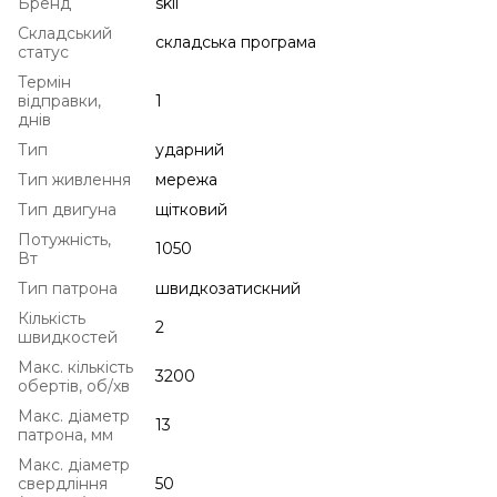
Бренд
skil
Складський
складська програма
статус
Термін
відправки,
1
днів
Тип
ударний
Тип живлення
мережа
Тип двигуна
щітковий
Потужність,
1050
Вт
Тип патрона
швидкозатискний
Кількість
2
швидкостей
Макс. кількість
3200
обертів, об/хв
Макс. діаметр
13
патрона, мм
Макс. діаметр
свердління
50